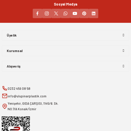
Sosyal Medya
Gönder
Üyelik
Kurumsal
Alışveriş
0232 459 08 58
info@ulupinarplastik.com
Yenişehir, GIDA ÇARŞISI, 1145/6. Sk.
NO:7/A Konak/İzmir