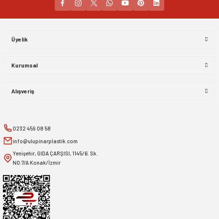
Gönder
Üyelik
Kurumsal
Alışveriş
0232 459 08 58
info@ulupinarplastik.com
Yenişehir, GIDA ÇARŞISI, 1145/6. Sk.
NO:7/A Konak/İzmir