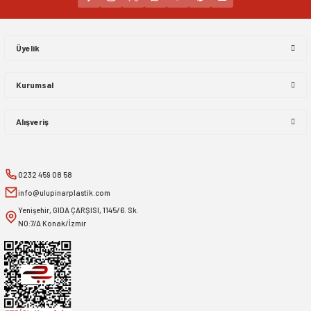
Gönder
Üyelik
Kurumsal
Alışveriş
0232 459 08 58
info@ulupinarplastik.com
Yenişehir, GIDA ÇARŞISI, 1145/6. Sk.
NO:7/A Konak/İzmir