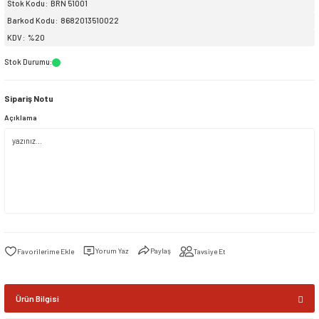
Stok Kodu
BRN 51001
Barkod Kodu
8682013510022
siller
ar
ınçlı Püskürtücüler
Yer ve Çalı Fırçaları
KDV
%20
Stok Durumu
:
tleri
rı
Sipariş Notu
eçleri
Açıklama
ı ve Aksesuarları
atlık Çeşitleri
lama Kabları
ri
Yorum Yaz
Paylaş
Tavsiye Et
Ürün Bilgisi