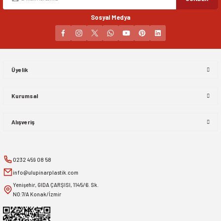
Sosyal Medya
Gönder
Üyelik
Kurumsal
Alışveriş
0232 459 08 58
info@ulupinarplastik.com
Yenişehir, GIDA ÇARŞISI, 1145/6. Sk.
NO:7/A Konak/İzmir