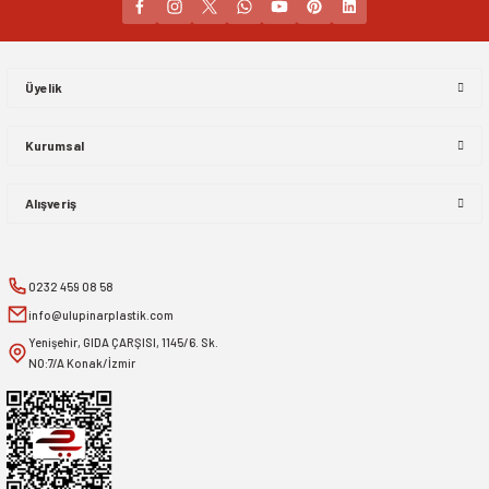
Gönder
Üyelik
Kurumsal
Alışveriş
0232 459 08 58
info@ulupinarplastik.com
Yenişehir, GIDA ÇARŞISI, 1145/6. Sk.
NO:7/A Konak/İzmir