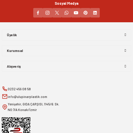
Sosyal Medya
Gönder
Üyelik
Kurumsal
Alışveriş
0232 459 08 58
info@ulupinarplastik.com
Yenişehir, GIDA ÇARŞISI, 1145/6. Sk.
NO:7/A Konak/İzmir