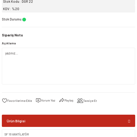
Stok Kodu
DGR 22
KDV
%20
siller
ar
ınçlı Püskürtücüler
Yer ve Çalı Fırçaları
Stok Durumu
:
tleri
rı
Sipariş Notu
Açıklama
eçleri
ı ve Aksesuarları
atlık Çeşitleri
lama Kabları
ri
Yorum Yaz
Paylaş
Tavsiye Et
Ürün Bilgisi
SF 16 VANTİLATÖR