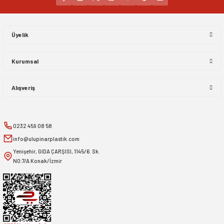
Gönder
Üyelik
Kurumsal
Alışveriş
0232 459 08 58
info@ulupinarplastik.com
Yenişehir, GIDA ÇARŞISI, 1145/6. Sk.
NO:7/A Konak/İzmir