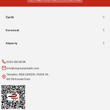
Gönder
Üyelik
Kurumsal
Alışveriş
0232 459 08 58
info@ulupinarplastik.com
Yenişehir, GIDA ÇARŞISI, 1145/6. Sk.
NO:7/A Konak/İzmir