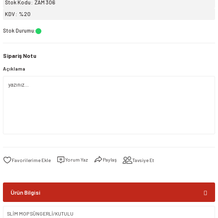
Stok Kodu
ZAM 306
KDV
%20
siller
ar
ınçlı Püskürtücüler
Yer ve Çalı Fırçaları
Stok Durumu
:
tleri
rı
Sipariş Notu
Açıklama
eçleri
ı ve Aksesuarları
atlık Çeşitleri
lama Kabları
ri
Yorum Yaz
Paylaş
Tavsiye Et
Ürün Bilgisi
SLİM MOP SÜNGERLİ/KUTULU