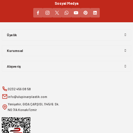
Sosyal Medya
Gönder
Üyelik
Kurumsal
Alışveriş
0232 459 08 58
info@ulupinarplastik.com
Yenişehir, GIDA ÇARŞISI, 1145/6. Sk.
NO:7/A Konak/İzmir