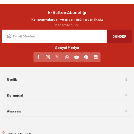
Ürün bilgilerinde hatalar bulunuyor.
E-Bülten Aboneliği
Ürün fiyatı diğer sitelerden daha pahalı.
Kampanyalardan ve en yeni ürünlerden ilk siz
Bu ürüne benzer farklı alternatifler olmalı.
haberdar olun!
GÖNDER
Sosyal Medya
Gönder
Üyelik
Kurumsal
Alışveriş
0232 459 08 58