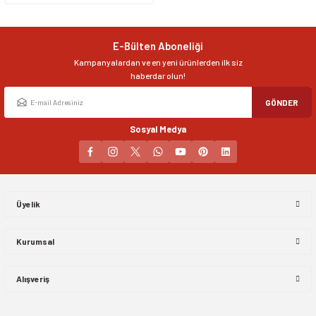
Ürün açıklamasında eksik bilgiler bulunuyor.
Ürün bilgilerinde hatalar bulunuyor.
E-Bülten Aboneliği
Ürün fiyatı diğer sitelerden daha pahalı.
Kampanyalardan ve en yeni ürünlerden ilk siz
Bu ürüne benzer farklı alternatifler olmalı.
haberdar olun!
GÖNDER
Sosyal Medya
Gönder
Üyelik
Kurumsal
Alışveriş