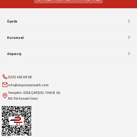
Gönder
Üyelik
Kurumsal
Alışveriş
0232 459 08 58
info@ulupinarplastik.com
Yenişehir, GIDA ÇARŞISI, 1145/6. Sk.
NO:7/A Konak/İzmir