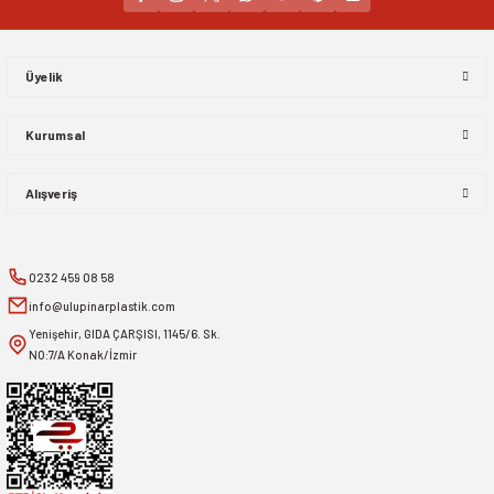
Gönder
Üyelik
Kurumsal
Alışveriş
0232 459 08 58
info@ulupinarplastik.com
Yenişehir, GIDA ÇARŞISI, 1145/6. Sk.
NO:7/A Konak/İzmir