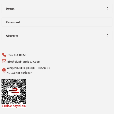
Üyelik
Kurumsal
Alışveriş
0232 459 08 58
info@ulupinarplastik.com
Yenişehir, GIDA ÇARŞISI, 1145/6. Sk.
NO:7/A Konak/İzmir