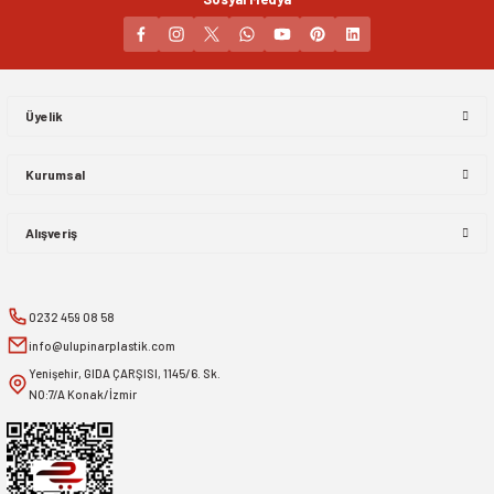
Gönder
Üyelik
Kurumsal
Alışveriş
0232 459 08 58
info@ulupinarplastik.com
Yenişehir, GIDA ÇARŞISI, 1145/6. Sk.
NO:7/A Konak/İzmir