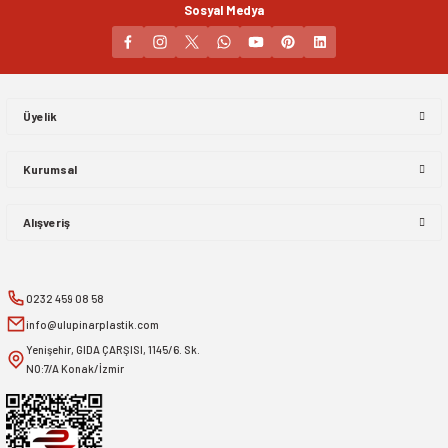
Sosyal Medya
Gönder
Üyelik
Kurumsal
Alışveriş
0232 459 08 58
info@ulupinarplastik.com
Yenişehir, GIDA ÇARŞISI, 1145/6. Sk.
NO:7/A Konak/İzmir