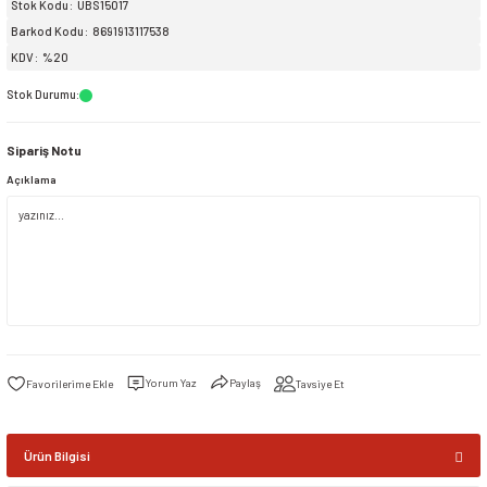
Stok Kodu
UBS15017
Barkod Kodu
8691913117538
siller
ar
ınçlı Püskürtücüler
Yer ve Çalı Fırçaları
KDV
%20
Stok Durumu
:
tleri
rı
Sipariş Notu
eçleri
Açıklama
ı ve Aksesuarları
atlık Çeşitleri
lama Kabları
ri
Yorum Yaz
Paylaş
Tavsiye Et
Ürün Bilgisi