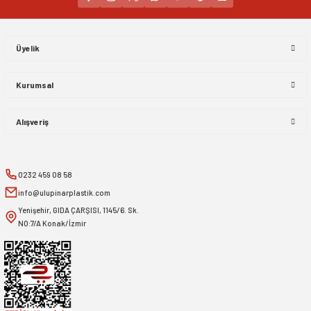
Gönder
Üyelik
Kurumsal
Alışveriş
0232 459 08 58
info@ulupinarplastik.com
Yenişehir, GIDA ÇARŞISI, 1145/6. Sk.
NO:7/A Konak/İzmir