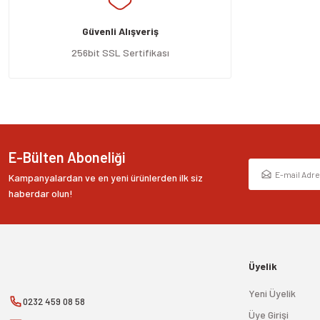
Ürün açıklamasında eksik bilgiler bulunuyor.
Güvenli Alışveriş
Ürün bilgilerinde hatalar bulunuyor.
Ürün fiyatı diğer sitelerden daha pahalı.
256bit SSL Sertifikası
Bu ürüne benzer farklı alternatifler olmalı.
E-Bülten Aboneliği
Kampanyalardan ve en yeni ürünlerden ilk siz
haberdar olun!
Üyelik
Yeni Üyelik
0232 459 08 58
Üye Girişi