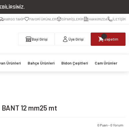
BİLİRSİNİZ.
KARGO TAKİP
FAVORİ ÜRÜNLER
SİPARİŞLERİM
HAKKIMIZDA
İLETİŞİM
Bayi Girişi
Üye Girişi
Sepetim
van Ürünleri
Bahçe Ürünleri
Bidon Çeşitleri
Cam Ürünler
 BANT 12 mm25 mt
0 Puan - 0 Yorum