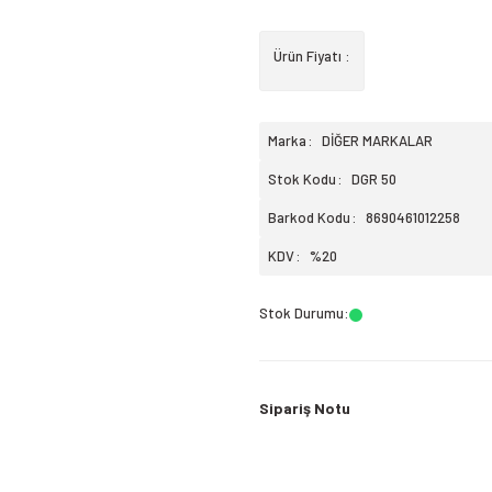
Ürün Fiyatı :
Marka
DİĞER MARKALAR
Stok Kodu
DGR 50
Barkod Kodu
8690461012258
KDV
%20
Stok Durumu
:
Sipariş Notu