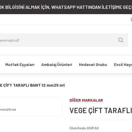
K BİLGİSİNİ ALMAK İÇİN, WHATSAPP HATTINDAN İLETİŞİME GEÇE
Mutfak Eşyaları
Ambalaj Ürünleri
Hırdavat Grubu
Evcil Hay
E ÇİFT TARAFLI BANT 12 mm25 mt
DİĞER MARKALAR
VEGE ÇİFT TARAFLI
Stok Kodu
:
DGR 50