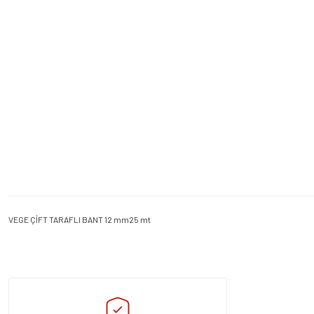
VEGE ÇİFT TARAFLI BANT 12 mm25 mt
Bu ürünün fiyat bilgisi, resim, ürün açıklamalarında ve diğer konularda yeters
Görüş ve önerileriniz için teşekkür ederiz.
Ürün resmi kalitesiz, bozuk veya görüntülenemiyor.