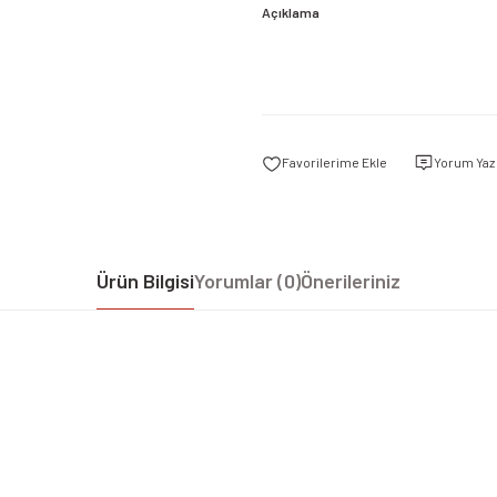
Açıklama
Yorum Yaz
Ürün Bilgisi
Yorumlar (0)
Önerileriniz
iz gördüğünüz noktaları öneri formunu kullanarak tarafımıza iletebilirsiniz.
Bu ürüne ilk yorumu siz yapın!