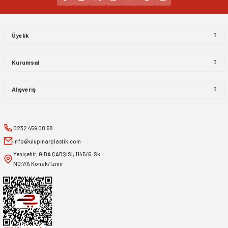
Gönder
Üyelik
Kurumsal
Alışveriş
0232 459 08 58
info@ulupinarplastik.com
Yenişehir, GIDA ÇARŞISI, 1145/6. Sk.
NO:7/A Konak/İzmir