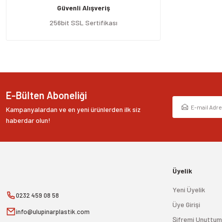
Güvenli Alışveriş
Ürün bilgilerinde hatalar bulunuyor.
Ürün fiyatı diğer sitelerden daha pahalı.
256bit SSL Sertifikası
Bu ürüne benzer farklı alternatifler olmalı.
E-Bülten Aboneliği
Kampanyalardan ve en yeni ürünlerden ilk siz
haberdar olun!
Üyelik
Yeni Üyelik
0232 459 08 58
Üye Girişi
info@ulupinarplastik.com
Şifremi Unuttum