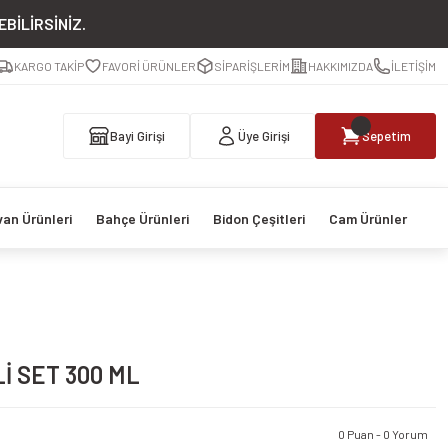
BİLİRSİNİZ.
KARGO TAKİP
FAVORİ ÜRÜNLER
SİPARİŞLERİM
HAKKIMIZDA
İLETİŞİM
Bayi Girişi
Üye Girişi
Sepetim
van Ürünleri
Bahçe Ürünleri
Bidon Çeşitleri
Cam Ürünler
İ SET 300 ML
0 Puan - 0 Yorum