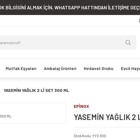
K BİLGİSİNİ ALMAK İÇİN, WHATSAPP HATTINDAN İLETİŞİME GEÇE
Mutfak Eşyaları
Ambalaj Ürünleri
Hırdavat Grubu
Evcil Hay
YASEMİN YAĞLIK 2 Lİ SET 300 ML
EPİNOX
YASEMİN YAĞLIK 2 L
Stok Kodu
:
YYS 300