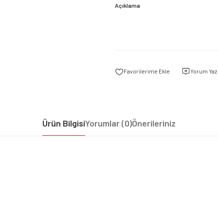
Açıklama
Yorum Yaz
Ürün Bilgisi
Yorumlar (0)
Önerileriniz
iz gördüğünüz noktaları öneri formunu kullanarak tarafımıza iletebilirsiniz.
Bu ürüne ilk yorumu siz yapın!
Yorum Yaz