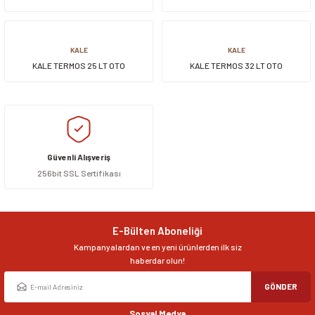
TEKERLEKLİ
siller
ar
ınçlı Püskürtücüler
Yer ve Çalı Fırçaları
KALE
KALE
KALE TERMOS 25 LT OTO
KALE TERMOS 32 LT OTO
tleri
rı
eçleri
ı ve Aksesuarları
atlık Çeşitleri
Güvenli Alışveriş
256bit SSL Sertifikası
lama Kabları
ri
E-Bülten Aboneliği
Kampanyalardan ve en yeni ürünlerden ilk siz
haberdar olun!
GÖNDER
Sosyal Medya