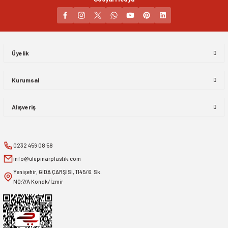
Üyelik
Kurumsal
Alışveriş
0232 459 08 58
info@ulupinarplastik.com
Yenişehir, GIDA ÇARŞISI, 1145/6. Sk.
NO:7/A Konak/İzmir