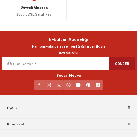
Güvenli Alışveriş
256bit SSL Sertifikası
siller
ar
ınçlı Püskürtücüler
Yer ve Çalı Fırçaları
tleri
rı
E-Bülten Aboneliği
Kampanyalardan ve en yeni ürünlerden ilk siz
eçleri
haberdar olun!
ı ve Aksesuarları
atlık Çeşitleri
GÖNDER
Sosyal Medya
lama Kabları
ri
Üyelik
Kurumsal