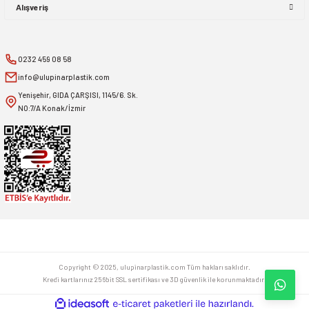
Alışveriş
0232 459 08 58
info@ulupinarplastik.com
Yenişehir, GIDA ÇARŞISI, 1145/6. Sk.
NO:7/A Konak/İzmir
Copyright © 2025, ulupinarplastik.com Tüm hakları saklıdır.
Kredi kartlarınız 256bit SSL sertifikası ve 3D güvenlik ile korunmaktadır.
ideasoft
ile
e-