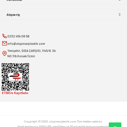
Alışveriş
0232 459 08 58
info@ulupinarplastik.com
Yenişehir, GIDA ÇARŞISI, 1145/6. Sk.
NO:7/A Konak/İzmir
Copyright © 2025, ulupinarplastik.com Tüm hakları saklıdır.
Kredi kartlarınız 256bit SSL sertifikası ve 3D güvenlik ile korunmaktadır.