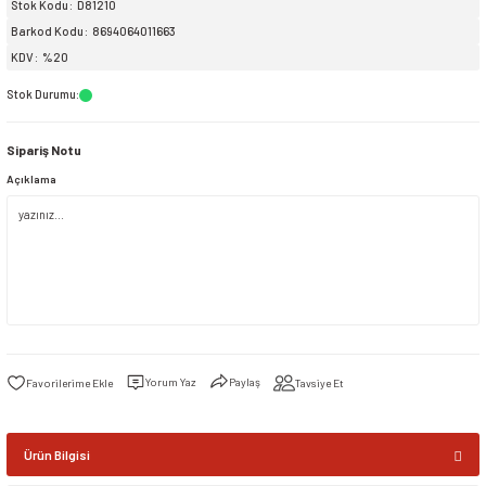
Stok Kodu
D81210
Barkod Kodu
8694064011663
siller
ar
ınçlı Püskürtücüler
Yer ve Çalı Fırçaları
KDV
%20
Stok Durumu
:
tleri
rı
Sipariş Notu
eçleri
Açıklama
ı ve Aksesuarları
atlık Çeşitleri
lama Kabları
ri
Yorum Yaz
Paylaş
Tavsiye Et
Ürün Bilgisi