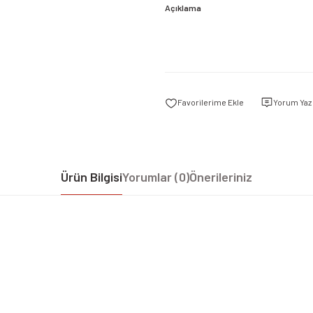
Açıklama
Yorum Yaz
Ürün Bilgisi
Yorumlar (0)
Önerileriniz
iz gördüğünüz noktaları öneri formunu kullanarak tarafımıza iletebilirsiniz.
Bu ürüne ilk yorumu siz yapın!
Yorum Yaz