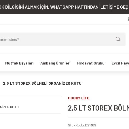
K BİLGİSİNİ ALMAK İÇİN, WHATSAPP HATTINDAN İLETİŞİME GEÇE
Mutfak Eşyaları
Ambalaj Ürünleri
Hırdavat Grubu
Evcil Hay
2,5 LT STOREX BÖLMELİ ORGANİZER KUTU
HOBBY LİFE
2,5 LT STOREX BÖ
Stok Kodu
:
D21309