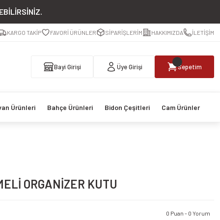
BİLİRSİNİZ.
KARGO TAKİP
FAVORİ ÜRÜNLER
SİPARİŞLERİM
HAKKIMIZDA
İLETİŞİM
Bayi Girişi
Üye Girişi
Sepetim
van Ürünleri
Bahçe Ürünleri
Bidon Çeşitleri
Cam Ürünler
LMELİ ORGANİZER KUTU
0 Puan - 0 Yorum