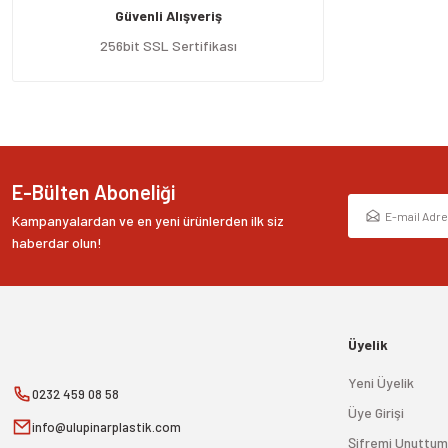
Güvenli Alışveriş
Ürün bilgilerinde hatalar bulunuyor.
Ürün fiyatı diğer sitelerden daha pahalı.
256bit SSL Sertifikası
Bu ürüne benzer farklı alternatifler olmalı.
E-Bülten Aboneliği
Kampanyalardan ve en yeni ürünlerden ilk siz
haberdar olun!
Üyelik
Yeni Üyelik
0232 459 08 58
Üye Girişi
info@ulupinarplastik.com
Şifremi Unuttum