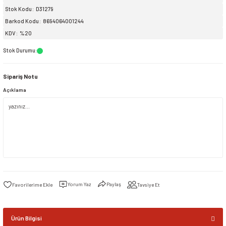
Stok Kodu
D31279
Barkod Kodu
8694064001244
siller
ar
ınçlı Püskürtücüler
Yer ve Çalı Fırçaları
KDV
%20
tleri
rı
Stok Durumu
:
Sipariş Notu
eçleri
Açıklama
ı ve Aksesuarları
atlık Çeşitleri
lama Kabları
ri
Yorum Yaz
Paylaş
Tavsiye Et
Ürün Bilgisi