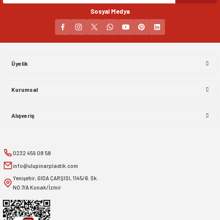
Sosyal Medya
Gönder
Üyelik
Kurumsal
Alışveriş
0232 459 08 58
info@ulupinarplastik.com
Yenişehir, GIDA ÇARŞISI, 1145/6. Sk.
NO:7/A Konak/İzmir