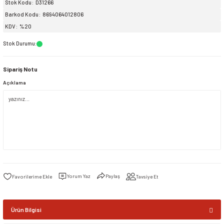
Stok Kodu
D31266
Barkod Kodu
8694064012806
siller
ar
ınçlı Püskürtücüler
Yer ve Çalı Fırçaları
KDV
%20
Stok Durumu
:
tleri
rı
Sipariş Notu
eçleri
Açıklama
ı ve Aksesuarları
atlık Çeşitleri
lama Kabları
ri
Yorum Yaz
Paylaş
Tavsiye Et
Ürün Bilgisi