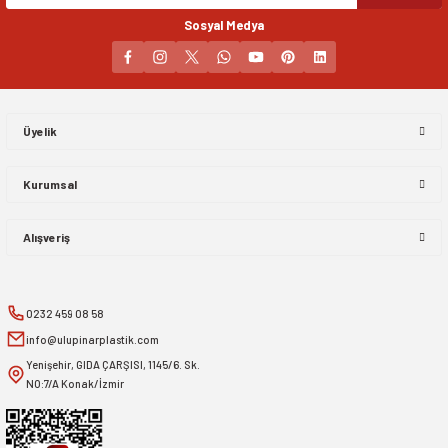
Sosyal Medya
Gönder
Üyelik
Kurumsal
Alışveriş
0232 459 08 58
info@ulupinarplastik.com
Yenişehir, GIDA ÇARŞISI, 1145/6. Sk.
NO:7/A Konak/İzmir