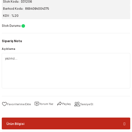
Stok Kodu
D31206
Barkod Kodu
8694064004375
siller
ar
ınçlı Püskürtücüler
Yer ve Çalı Fırçaları
KDV
%20
Stok Durumu
:
tleri
rı
Sipariş Notu
eçleri
Açıklama
ı ve Aksesuarları
atlık Çeşitleri
lama Kabları
ri
Yorum Yaz
Paylaş
Tavsiye Et
Ürün Bilgisi