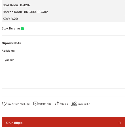
Stok Kodu
D31207
Barkod Kodu
8694064004382
siller
ar
ınçlı Püskürtücüler
Yer ve Çalı Fırçaları
KDV
%20
tleri
rı
Stok Durumu
:
Sipariş Notu
eçleri
Açıklama
ı ve Aksesuarları
atlık Çeşitleri
lama Kabları
ri
Yorum Yaz
Paylaş
Tavsiye Et
Ürün Bilgisi