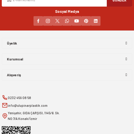
Sosyal Medya
Gönder
Üyelik
Kurumsal
Alışveriş
0232 459 08 58
info@ulupinarplastik.com
Yenişehir, GIDA ÇARŞISI, 1145/6. Sk.
NO:7/A Konak/İzmir