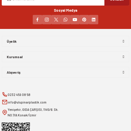
Sosyal Medya
Gönder
Üyelik
Kurumsal
Alışveriş
0232 459 08 58
info@ulupinarplastik.com
Yenişehir, GIDA ÇARŞISI, 1145/6. Sk.
NO:7/A Konak/İzmir