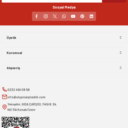
Sosyal Medya
Gönder
Üyelik
Kurumsal
Alışveriş
0232 459 08 58
info@ulupinarplastik.com
Yenişehir, GIDA ÇARŞISI, 1145/6. Sk.
NO:7/A Konak/İzmir