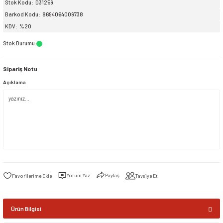
Stok Kodu
D31259
Barkod Kodu
8694064009738
siller
ar
ınçlı Püskürtücüler
Yer ve Çalı Fırçaları
KDV
%20
Stok Durumu
:
tleri
rı
Sipariş Notu
eçleri
Açıklama
ı ve Aksesuarları
atlık Çeşitleri
lama Kabları
ri
Yorum Yaz
Paylaş
Tavsiye Et
Ürün Bilgisi