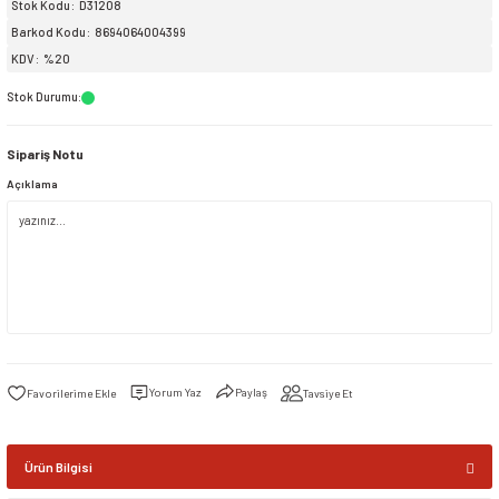
Stok Kodu
D31208
Barkod Kodu
8694064004399
siller
ar
ınçlı Püskürtücüler
Yer ve Çalı Fırçaları
KDV
%20
Stok Durumu
:
tleri
rı
Sipariş Notu
eçleri
Açıklama
ı ve Aksesuarları
atlık Çeşitleri
lama Kabları
ri
Yorum Yaz
Paylaş
Tavsiye Et
Ürün Bilgisi