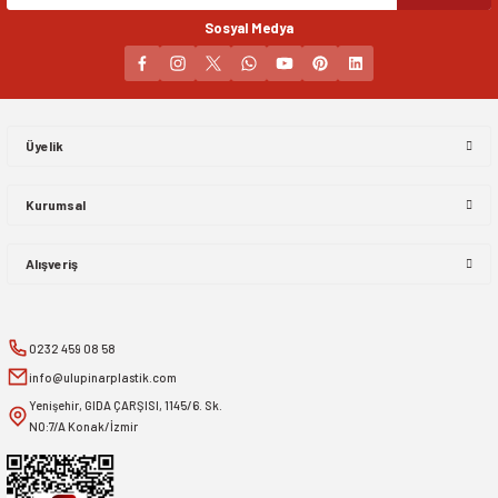
Sosyal Medya
Gönder
Üyelik
Kurumsal
Alışveriş
0232 459 08 58
info@ulupinarplastik.com
Yenişehir, GIDA ÇARŞISI, 1145/6. Sk.
NO:7/A Konak/İzmir