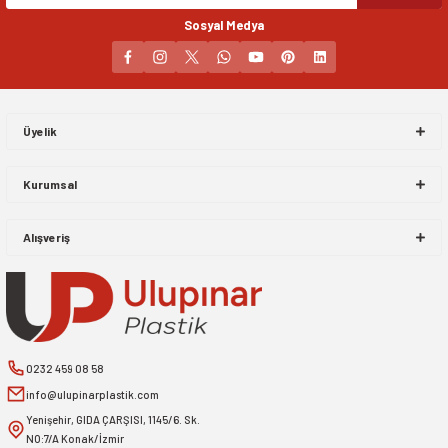
Sosyal Medya
Gönder
Üyelik
Kurumsal
Alışveriş
0232 459 08 58
info@ulupinarplastik.com
Yenişehir, GIDA ÇARŞISI, 1145/6. Sk.
NO:7/A Konak/İzmir