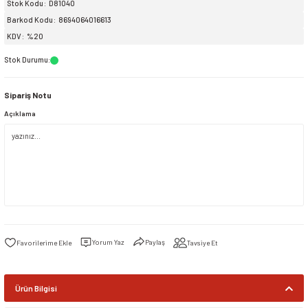
Stok Kodu
D81040
Barkod Kodu
8694064016613
siller
ar
ınçlı Püskürtücüler
Yer ve Çalı Fırçaları
KDV
%20
Stok Durumu
:
tleri
rı
Sipariş Notu
eçleri
Açıklama
ı ve Aksesuarları
atlık Çeşitleri
lama Kabları
ri
Yorum Yaz
Paylaş
Tavsiye Et
Ürün Bilgisi