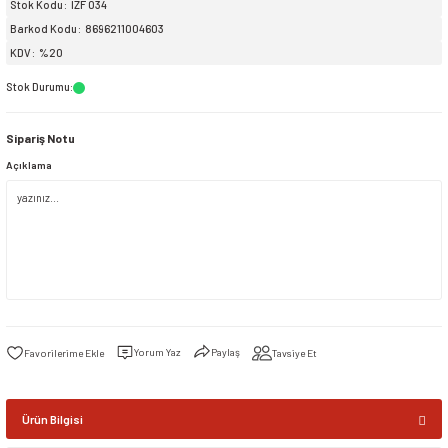
Stok Kodu
IZF 034
Barkod Kodu
8696211004603
siller
ar
ınçlı Püskürtücüler
Yer ve Çalı Fırçaları
KDV
%20
Stok Durumu
:
tleri
rı
Sipariş Notu
eçleri
Açıklama
ı ve Aksesuarları
atlık Çeşitleri
lama Kabları
ri
Yorum Yaz
Paylaş
Tavsiye Et
Ürün Bilgisi