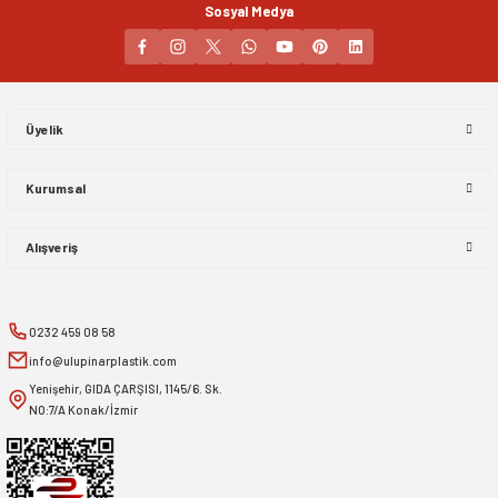
Sosyal Medya
Gönder
Üyelik
Kurumsal
Alışveriş
0232 459 08 58
info@ulupinarplastik.com
Yenişehir, GIDA ÇARŞISI, 1145/6. Sk.
NO:7/A Konak/İzmir