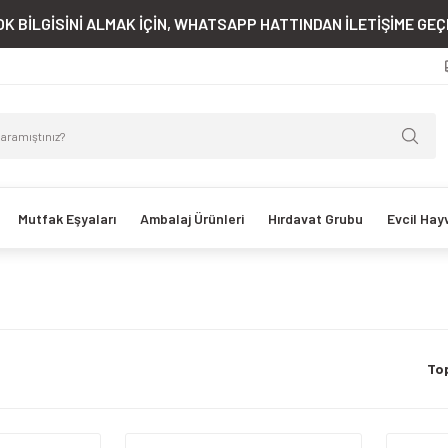
K BİLGİSİNİ ALMAK İÇİN, WHATSAPP HATTINDAN İLETİŞİME GEÇE
Mutfak Eşyaları
Ambalaj Ürünleri
Hırdavat Grubu
Evcil Hay
To