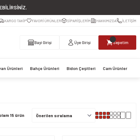
BİLİRSİNİZ.
KARGO TAKİP
FAVORİ ÜRÜNLER
SİPARİŞLERİM
HAKKIMIZDA
İLETİŞİM
Bayi Girişi
Üye Girişi
Sepetim
van Ürünleri
Bahçe Ürünleri
Bidon Çeşitleri
Cam Ürünler
plam 15 ürün