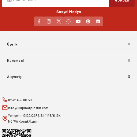
Sosyal Medya
Gönder
Üyelik
Kurumsal
Alışveriş
0232 459 08 58
info@ulupinarplastik.com
Yenişehir, GIDA ÇARŞISI, 1145/6. Sk.
NO:7/A Konak/İzmir