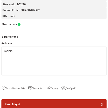
Stok Kodu
D31276
Barkod Kodu
8694064012967
siller
ar
ınçlı Püskürtücüler
Yer ve Çalı Fırçaları
KDV
%20
tleri
rı
Stok Durumu
:
Sipariş Notu
eçleri
Açıklama
ı ve Aksesuarları
atlık Çeşitleri
lama Kabları
ri
Yorum Yaz
Paylaş
Tavsiye Et
Ürün Bilgisi