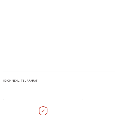
80 CM NEMLİ TEL APARAT
Bu ürünün fiyat bilgisi, resim, ürün açıklamalarında ve diğer konularda yeters
Görüş ve önerileriniz için teşekkür ederiz.
Ürün resmi kalitesiz, bozuk veya görüntülenemiyor.