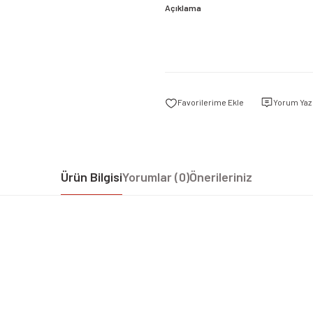
Açıklama
Yorum Yaz
Ürün Bilgisi
Yorumlar (0)
Önerileriniz
iz gördüğünüz noktaları öneri formunu kullanarak tarafımıza iletebilirsiniz.
Bu ürüne ilk yorumu siz yapın!