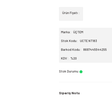
Ürün Fiyatı :
Marka
ÜÇTEM
Stok Kodu
UCTE NT183
Barkod Kodu
8697445544255
KDV
%20
Stok Durumu
:
Sipariş Notu