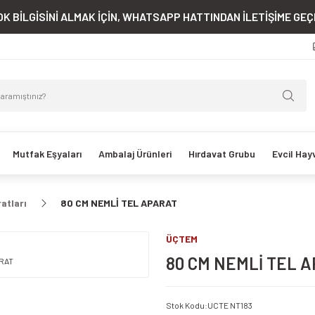
K BİLGİSİNİ ALMAK İÇİN, WHATSAPP HATTINDAN İLETİŞİME GEÇE
Mutfak Eşyaları
Ambalaj Ürünleri
Hırdavat Grubu
Evcil Hay
atları
80 CM NEMLİ TEL APARAT
ÜÇTEM
80 CM NEMLİ TEL 
Stok Kodu
:
UCTE NT183