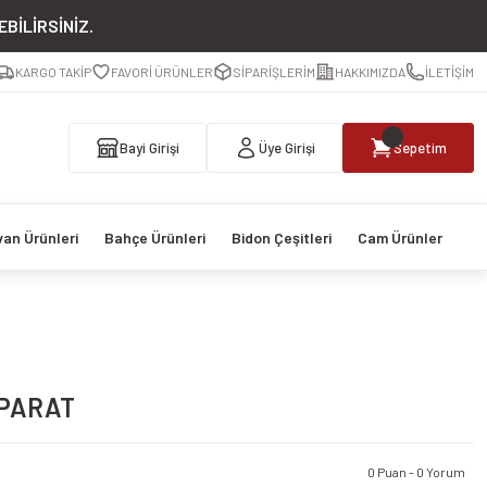
BİLİRSİNİZ.
KARGO TAKİP
FAVORİ ÜRÜNLER
SİPARİŞLERİM
HAKKIMIZDA
İLETİŞİM
Bayi Girişi
Üye Girişi
Sepetim
van Ürünleri
Bahçe Ürünleri
Bidon Çeşitleri
Cam Ürünler
APARAT
0 Puan - 0 Yorum