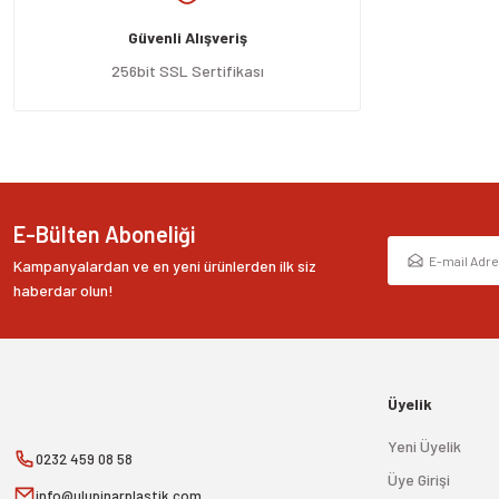
Ürün açıklamasında eksik bilgiler bulunuyor.
Güvenli Alışveriş
Ürün bilgilerinde hatalar bulunuyor.
Ürün fiyatı diğer sitelerden daha pahalı.
256bit SSL Sertifikası
Bu ürüne benzer farklı alternatifler olmalı.
E-Bülten Aboneliği
Kampanyalardan ve en yeni ürünlerden ilk siz
haberdar olun!
Üyelik
Yeni Üyelik
0232 459 08 58
Üye Girişi
info@ulupinarplastik.com