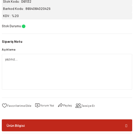
Stok Kodu
D61132
Barkod Kodu
8694064020429
siller
ar
ınçlı Püskürtücüler
Yer ve Çalı Fırçaları
KDV
%20
Stok Durumu
:
tleri
rı
Sipariş Notu
eçleri
Açıklama
ı ve Aksesuarları
atlık Çeşitleri
lama Kabları
ri
Yorum Yaz
Paylaş
Tavsiye Et
Ürün Bilgisi