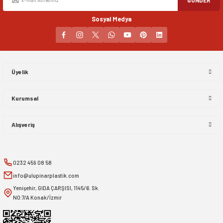
Sosyal Medya
Gönder
Üyelik
Kurumsal
Alışveriş
0232 459 08 58
info@ulupinarplastik.com
Yenişehir, GIDA ÇARŞISI, 1145/6. Sk.
NO:7/A Konak/İzmir