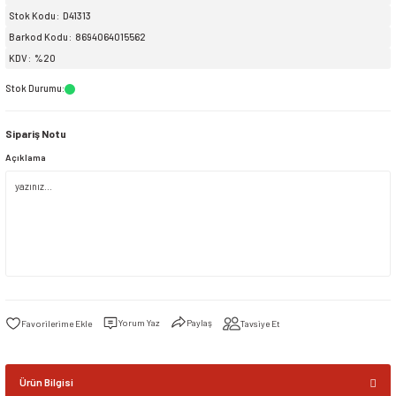
Stok Kodu
D41313
Barkod Kodu
8694064015562
siller
ar
ınçlı Püskürtücüler
Yer ve Çalı Fırçaları
KDV
%20
tleri
rı
Stok Durumu
:
Sipariş Notu
eçleri
Açıklama
ı ve Aksesuarları
atlık Çeşitleri
lama Kabları
ri
Yorum Yaz
Paylaş
Tavsiye Et
Ürün Bilgisi