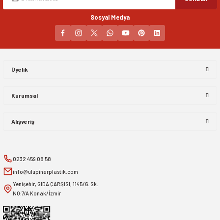
Sosyal Medya
Gönder
Üyelik
Kurumsal
Alışveriş
0232 459 08 58
info@ulupinarplastik.com
Yenişehir, GIDA ÇARŞISI, 1145/6. Sk.
NO:7/A Konak/İzmir