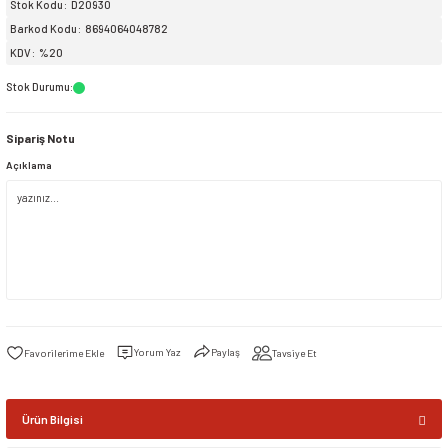
Stok Kodu
D20930
Barkod Kodu
8694064048782
siller
ar
ınçlı Püskürtücüler
Yer ve Çalı Fırçaları
KDV
%20
Stok Durumu
:
tleri
rı
Sipariş Notu
eçleri
Açıklama
ı ve Aksesuarları
atlık Çeşitleri
lama Kabları
ri
Yorum Yaz
Paylaş
Tavsiye Et
Ürün Bilgisi