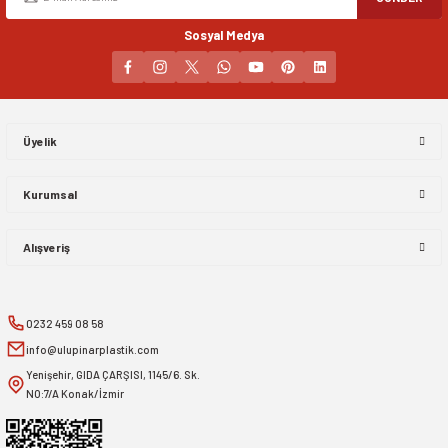
Sosyal Medya
Gönder
Üyelik
Kurumsal
Alışveriş
0232 459 08 58
info@ulupinarplastik.com
Yenişehir, GIDA ÇARŞISI, 1145/6. Sk.
NO:7/A Konak/İzmir