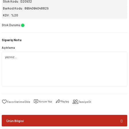
Stok Kodu
D20932
Barkod Kodu
8694064048829
siller
ar
ınçlı Püskürtücüler
Yer ve Çalı Fırçaları
KDV
%20
Stok Durumu
:
tleri
rı
Sipariş Notu
eçleri
Açıklama
ı ve Aksesuarları
atlık Çeşitleri
lama Kabları
ri
Yorum Yaz
Paylaş
Tavsiye Et
Ürün Bilgisi