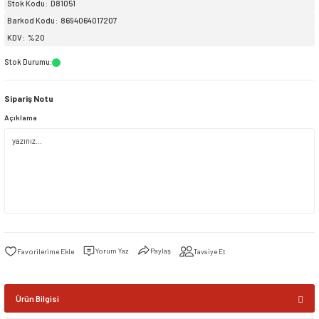
Stok Kodu
D81051
Barkod Kodu
8694064017207
siller
ar
ınçlı Püskürtücüler
Yer ve Çalı Fırçaları
KDV
%20
Stok Durumu
:
tleri
rı
Sipariş Notu
eçleri
Açıklama
ı ve Aksesuarları
atlık Çeşitleri
lama Kabları
ri
Yorum Yaz
Paylaş
Tavsiye Et
Ürün Bilgisi