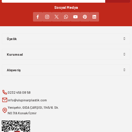
Sosyal Medya
Gönder
Üyelik
Kurumsal
Alışveriş
0232 459 08 58
info@ulupinarplastik.com
Yenişehir, GIDA ÇARŞISI, 1145/6. Sk.
NO:7/A Konak/İzmir