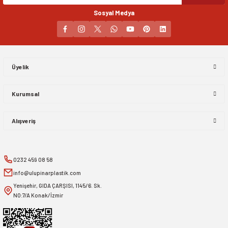
Sosyal Medya
Gönder
Üyelik
Kurumsal
Alışveriş
0232 459 08 58
info@ulupinarplastik.com
Yenişehir, GIDA ÇARŞISI, 1145/6. Sk.
NO:7/A Konak/İzmir