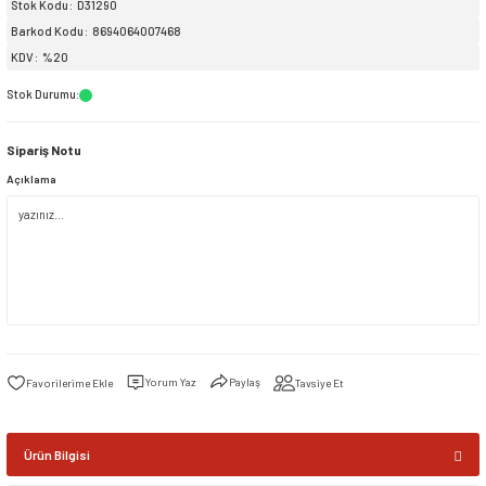
Stok Kodu
D31290
Barkod Kodu
8694064007468
siller
ar
ınçlı Püskürtücüler
Yer ve Çalı Fırçaları
KDV
%20
Stok Durumu
:
tleri
rı
Sipariş Notu
eçleri
Açıklama
ı ve Aksesuarları
atlık Çeşitleri
lama Kabları
ri
Yorum Yaz
Paylaş
Tavsiye Et
Ürün Bilgisi