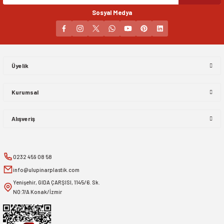
Sosyal Medya
Gönder
Üyelik
Kurumsal
Alışveriş
0232 459 08 58
info@ulupinarplastik.com
Yenişehir, GIDA ÇARŞISI, 1145/6. Sk.
NO:7/A Konak/İzmir