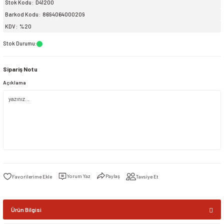
Stok Kodu
D41200
Barkod Kodu
8694064000209
siller
ar
ınçlı Püskürtücüler
Yer ve Çalı Fırçaları
KDV
%20
Stok Durumu
:
tleri
rı
Sipariş Notu
eçleri
Açıklama
ı ve Aksesuarları
atlık Çeşitleri
lama Kabları
ri
Yorum Yaz
Paylaş
Tavsiye Et
Ürün Bilgisi