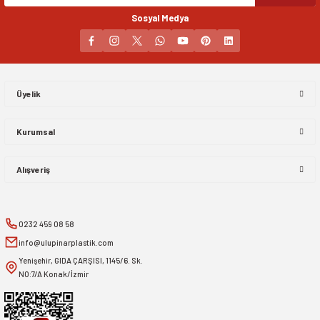
Sosyal Medya
Gönder
Üyelik
Kurumsal
Alışveriş
0232 459 08 58
info@ulupinarplastik.com
Yenişehir, GIDA ÇARŞISI, 1145/6. Sk.
NO:7/A Konak/İzmir