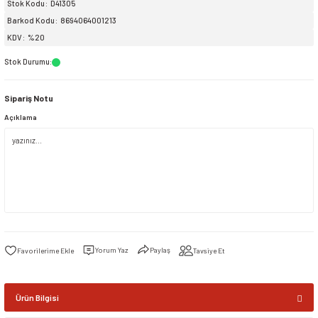
Stok Kodu
D41305
Barkod Kodu
8694064001213
siller
ar
ınçlı Püskürtücüler
Yer ve Çalı Fırçaları
KDV
%20
Stok Durumu
:
tleri
rı
Sipariş Notu
eçleri
Açıklama
ı ve Aksesuarları
atlık Çeşitleri
lama Kabları
ri
Yorum Yaz
Paylaş
Tavsiye Et
Ürün Bilgisi