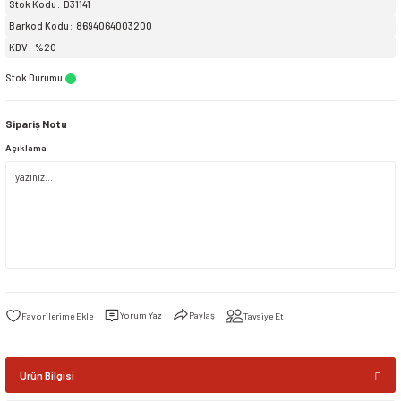
Stok Kodu
D31141
Barkod Kodu
8694064003200
siller
ar
ınçlı Püskürtücüler
Yer ve Çalı Fırçaları
KDV
%20
Stok Durumu
:
tleri
rı
Sipariş Notu
eçleri
Açıklama
ı ve Aksesuarları
atlık Çeşitleri
lama Kabları
ri
Yorum Yaz
Paylaş
Tavsiye Et
Ürün Bilgisi