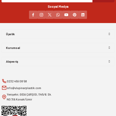
Sosyal Medya
Gönder
Üyelik
Kurumsal
Alışveriş
0232 459 08 58
info@ulupinarplastik.com
Yenişehir, GIDA ÇARŞISI, 1145/6. Sk.
NO:7/A Konak/İzmir