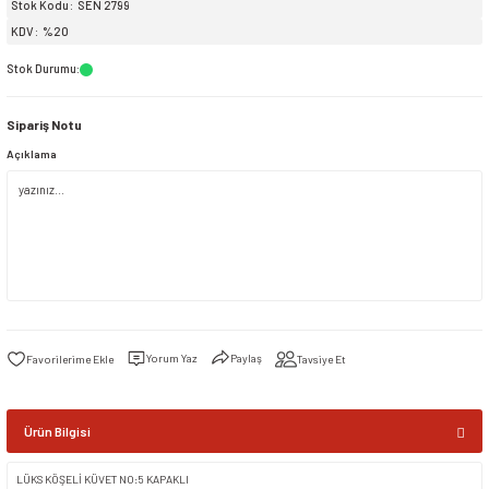
Stok Kodu
SEN 2799
KDV
%20
siller
ar
ınçlı Püskürtücüler
Yer ve Çalı Fırçaları
Stok Durumu
:
tleri
rı
Sipariş Notu
Açıklama
eçleri
ı ve Aksesuarları
atlık Çeşitleri
lama Kabları
ri
Yorum Yaz
Paylaş
Tavsiye Et
Ürün Bilgisi
LÜKS KÖŞELİ KÜVET NO:5 KAPAKLI