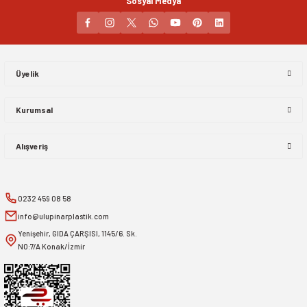
Sosyal Medya
Gönder
Üyelik
Kurumsal
Alışveriş
0232 459 08 58
info@ulupinarplastik.com
Yenişehir, GIDA ÇARŞISI, 1145/6. Sk.
NO:7/A Konak/İzmir