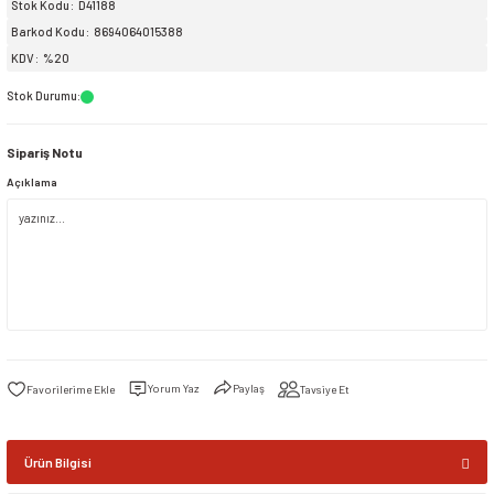
Stok Kodu
D41188
Barkod Kodu
8694064015388
siller
ar
ınçlı Püskürtücüler
Yer ve Çalı Fırçaları
KDV
%20
Stok Durumu
:
tleri
rı
Sipariş Notu
eçleri
Açıklama
ı ve Aksesuarları
atlık Çeşitleri
lama Kabları
ri
Yorum Yaz
Paylaş
Tavsiye Et
Ürün Bilgisi