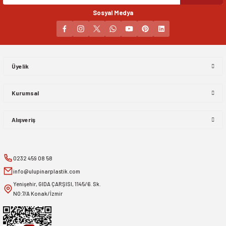
Sosyal Medya
Gönder
Üyelik
Kurumsal
Alışveriş
0232 459 08 58
info@ulupinarplastik.com
Yenişehir, GIDA ÇARŞISI, 1145/6. Sk.
NO:7/A Konak/İzmir