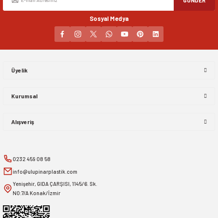
Sosyal Medya
Gönder
Üyelik
Kurumsal
Alışveriş
0232 459 08 58
info@ulupinarplastik.com
Yenişehir, GIDA ÇARŞISI, 1145/6. Sk.
NO:7/A Konak/İzmir