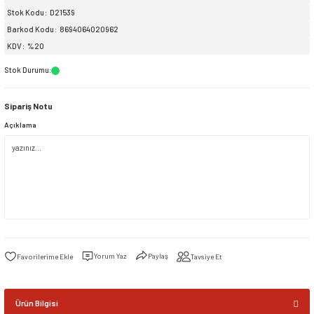
Stok Kodu
D21539
Barkod Kodu
8694064020962
siller
ar
ınçlı Püskürtücüler
Yer ve Çalı Fırçaları
KDV
%20
tleri
rı
Stok Durumu
:
Sipariş Notu
eçleri
Açıklama
ı ve Aksesuarları
atlık Çeşitleri
lama Kabları
ri
Yorum Yaz
Paylaş
Tavsiye Et
Ürün Bilgisi