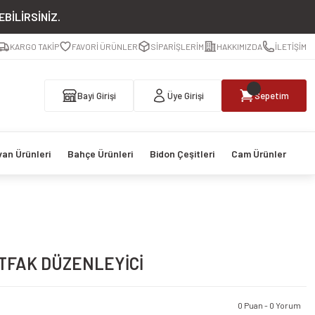
BİLİRSİNİZ.
KARGO TAKİP
FAVORİ ÜRÜNLER
SİPARİŞLERİM
HAKKIMIZDA
İLETİŞİM
Bayi Girişi
Üye Girişi
Sepetim
van Ürünleri
Bahçe Ürünleri
Bidon Çeşitleri
Cam Ürünler
UTFAK DÜZENLEYİCİ
0 Puan - 0 Yorum