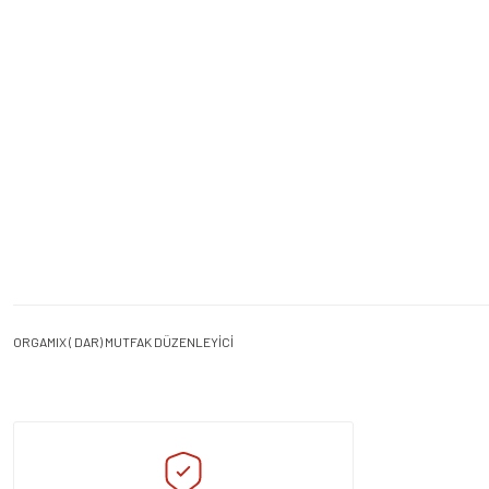
ORGAMIX ( DAR) MUTFAK DÜZENLEYİCİ
Bu ürünün fiyat bilgisi, resim, ürün açıklamalarında ve diğer konularda yeters
Görüş ve önerileriniz için teşekkür ederiz.
Ürün resmi kalitesiz, bozuk veya görüntülenemiyor.