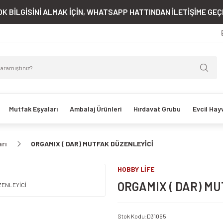
K BİLGİSİNİ ALMAK İÇİN, WHATSAPP HATTINDAN İLETİŞİME GEÇE
Mutfak Eşyaları
Ambalaj Ürünleri
Hırdavat Grubu
Evcil Hay
arı
ORGAMIX ( DAR) MUTFAK DÜZENLEYİCİ
HOBBY LİFE
ORGAMIX ( DAR) M
Stok Kodu
:
D31065