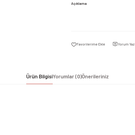
Açıklama
Yorum Yaz
Ürün Bilgisi
Yorumlar (0)
Önerileriniz
iz gördüğünüz noktaları öneri formunu kullanarak tarafımıza iletebilirsiniz.
Bu ürüne ilk yorumu siz yapın!