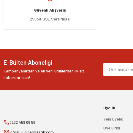
Ürün açıklamasında eksik bilgiler bulunuyor.
Güvenli Alışveriş
Ürün bilgilerinde hatalar bulunuyor.
Ürün fiyatı diğer sitelerden daha pahalı.
256bit SSL Sertifikası
Bu ürüne benzer farklı alternatifler olmalı.
E-Bülten Aboneliği
Kampanyalardan ve en yeni ürünlerden ilk siz
haberdar olun!
Üyelik
Yeni Üyelik
0232 459 08 58
Üye Girişi
info@ulupinarplastik.com